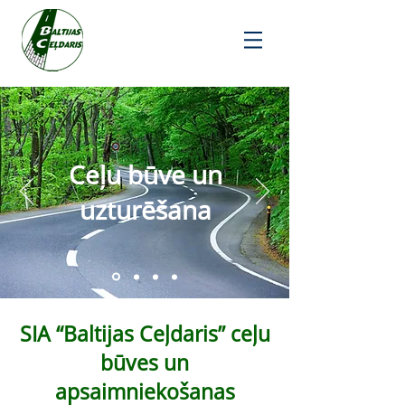
Ceļu būve un
uzturēšana
SIA “Baltijas Ceļdaris” ceļu
būves un
apsaimniekošanas