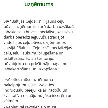
uzņēmums
SIA “Baltijas Ceļdaris” ir jauns ceļu
būves uzņēmums, kurā darbu uzsākuši
labākie ceļu būves speciālisti, kas savu
darba pieredzi ieguvuši, strādājot
vadošajos ceļu būves uzņēmumos
Latvijā. “Baltijas Ceļdaris” specializējas
ceļu, ielu, laukumu bruģēšanā un
asfaltēšanā, kā arī teritoriju,
būvobjektu un privātmāju pagalmu
labiekārtošanā un uzkopšanā.
Izvēloties mūsu uzņēmuma
pakalpojumus, Jūs izvēlaties
individuālu pieeju, kā arī radošu un
kvalitatīvu risinājumu Jūsu iecerēm un
vēlmēm.
Zvaniet vai rakstiet, un mūsu