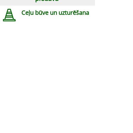
Ceļu būve un uzturēšana
Labiekārtošanas darbi
Būvtehnikas noma
SIA "Baltijas Ceļdaris"
Mazjumpravas iela 3, Rīga,
LV-1063
, Latvija
Kontakti
Tālrunis:
+371 26262088
E-pasts:
info@baltijasceldaris.lv
© SIA "Baltijas Ceļdaris",
2017 - 2026