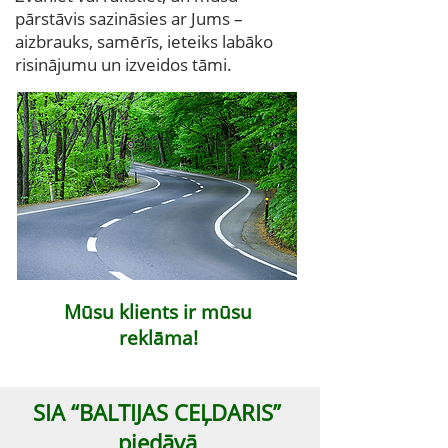
pārstāvis sazināsies ar Jums –
aizbrauks, samērīs, ieteiks labāko
risinājumu un izveidos tāmi.
Mūsu klients ir mūsu
reklāma!
SIA “BALTIJAS CEĻDARIS”
piedāvā