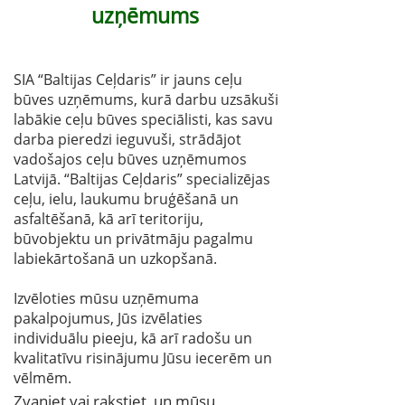
uzņēmums
SIA “Baltijas Ceļdaris” ir jauns ceļu
būves uzņēmums, kurā darbu uzsākuši
labākie ceļu būves speciālisti, kas savu
darba pieredzi ieguvuši, strādājot
vadošajos ceļu būves uzņēmumos
Latvijā. “Baltijas Ceļdaris” specializējas
ceļu, ielu, laukumu bruģēšanā un
asfaltēšanā, kā arī teritoriju,
būvobjektu un privātmāju pagalmu
labiekārtošanā un uzkopšanā.
Izvēloties mūsu uzņēmuma
pakalpojumus, Jūs izvēlaties
individuālu pieeju, kā arī radošu un
kvalitatīvu risinājumu Jūsu iecerēm un
vēlmēm.
Zvaniet vai rakstiet, un mūsu