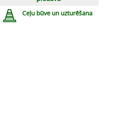
Ceļu būve un uzturēšana
Labiekārtošanas darbi
Būvtehnikas noma
SIA "Baltijas Ceļdaris"
Mazjumpravas iela 3, Rīga,
LV-1063
, Latvija
Kontakti
Tālrunis:
+371 26262088
E-pasts:
info@baltijasceldaris.lv
© SIA "Baltijas Ceļdaris",
2017 - 2026