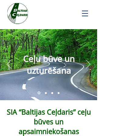
Ceļu būve un
uzturēšana
SIA “Baltijas Ceļdaris” ceļu
būves un
apsaimniekošanas