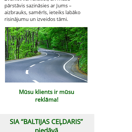
pārstāvis sazināsies ar Jums –
aizbrauks, samērīs, ieteiks labāko
risinājumu un izveidos tāmi.
Mūsu klients ir mūsu
reklāma!
SIA “BALTIJAS CEĻDARIS”
piedāvā