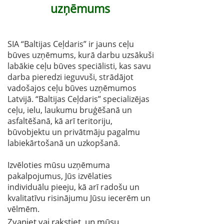
uzņēmums
SIA “Baltijas Ceļdaris” ir jauns ceļu
būves uzņēmums, kurā darbu uzsākuši
labākie ceļu būves speciālisti, kas savu
darba pieredzi ieguvuši, strādājot
vadošajos ceļu būves uzņēmumos
Latvijā. “Baltijas Ceļdaris” specializējas
ceļu, ielu, laukumu bruģēšanā un
asfaltēšanā, kā arī teritoriju,
būvobjektu un privātmāju pagalmu
labiekārtošanā un uzkopšanā.
Izvēloties mūsu uzņēmuma
pakalpojumus, Jūs izvēlaties
individuālu pieeju, kā arī radošu un
kvalitatīvu risinājumu Jūsu iecerēm un
vēlmēm.
Zvaniet vai rakstiet, un mūsu