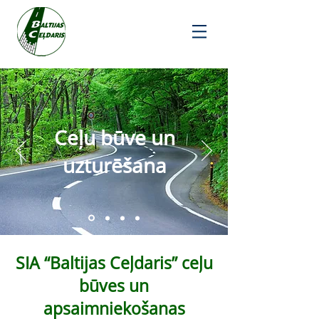
Ceļu būve un
uzturēšana
SIA “Baltijas Ceļdaris” ceļu
būves un
apsaimniekošanas