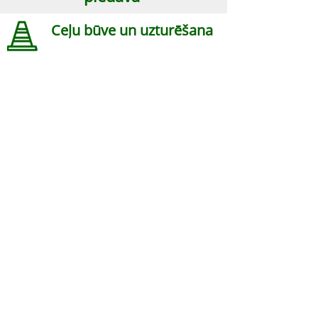
Ceļu būve un uzturēšana
Labiekārtošanas darbi
Būvtehnikas noma
SIA "Baltijas Ceļdaris"
Mazjumpravas iela 3, Rīga,
LV-1063
, Latvija
Kontakti
Tālrunis:
+371 26262088
E-pasts:
info@baltijasceldaris.lv
© SIA "Baltijas Ceļdaris",
2017 - 2026