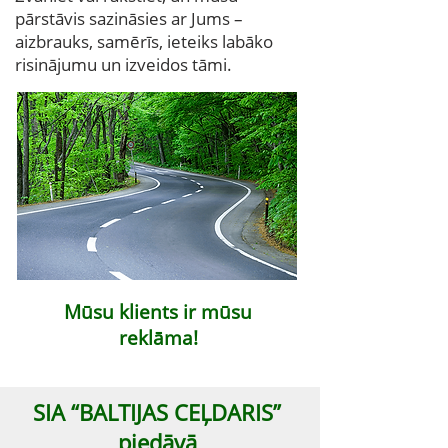
pārstāvis sazināsies ar Jums –
aizbrauks, samērīs, ieteiks labāko
risinājumu un izveidos tāmi.
Mūsu klients ir mūsu
reklāma!
SIA “BALTIJAS CEĻDARIS”
piedāvā